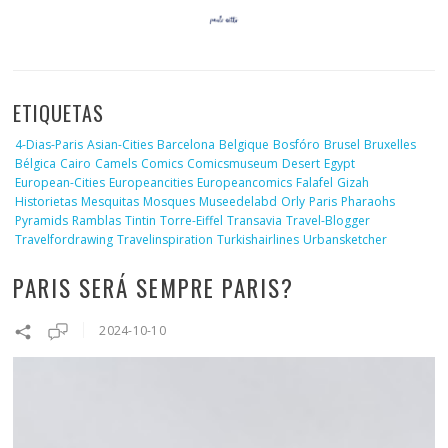
ETIQUETAS
4-Dias-Paris
Asian-Cities
Barcelona
Belgique
Bosfóro
Brusel
Bruxelles
Bélgica
Cairo
Camels
Comics
Comicsmuseum
Desert
Egypt
European-Cities
Europeancities
Europeancomics
Falafel
Gizah
Historietas
Mesquitas
Mosques
Museedelabd
Orly
Paris
Pharaohs
Pyramids
Ramblas
Tintin
Torre-Eiffel
Transavia
Travel-Blogger
Travelfordrawing
Travelinspiration
Turkishairlines
Urbansketcher
PARIS SERÁ SEMPRE PARIS?
2024-10-10