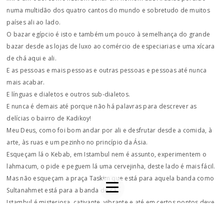
numa multidão dos quatro cantos do mundo e sobretudo de muitos
países ali ao lado.
O bazar egípcio é isto e também um pouco à semelhança do grande
bazar desde as lojas de luxo ao comércio de especiarias e uma xícara
de chá aqui e ali.
E as pessoas e mais pessoas e outras pessoas e pessoas até nunca
mais acabar.
E línguas e dialetos e outros sub-dialetos.
E nunca é demais até porque não há palavras para descrever as
delícias o bairro de Kadikoy!
Meu Deus, como foi bom andar por ali e desfrutar desde a comida, à
arte, às ruas e um pezinho no princípio da Ásia.
Esqueçam lá o Kebab, em Istambul nem é assunto, experimentem o
lahmacum, o pide e peguem lá uma cervejinha, deste lado é mais fácil.
Mas não esqueçam a praça Taskim que está para aquela banda como
Sultanahmet está para a banda de cá.
Istambul é misteriosa, cativante, vibrante e até em certos pontos deve
ser perigosa (no bom sentido) mas é lugar onde queremos estar e