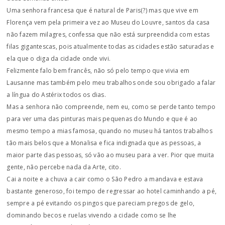
Uma senhora francesa que é natural de Paris(?) mas que vive em
Florença vem pela primeira vez ao Museu do Louvre, santos da casa
não fazem milagres, confessa que não está surpreendida com estas
filas gigantescas, pois atualmente todas as cidades estão saturadas e
ela que o diga da cidade onde vivi.
Felizmente falo bem francês, não só pelo tempo que vivia em
Lausanne mas também pelo meu trabalhos onde sou obrigado a falar
a língua do Astérix todos os dias.
Mas a senhora não compreende, nem eu, como se perde tanto tempo
para ver uma das pinturas mais pequenas do Mundo e que é ao
mesmo tempo a mias famosa, quando no museu há tantos trabalhos
tão mais belos que a Monalisa e fica indignada que as pessoas, a
maior parte das pessoas, só vão ao museu para a ver. Pior que muita
gente, não percebe nada da Arte, cito.
Cai a noite e a chuva a cair como o São Pedro a mandava e estava
bastante generoso, foi tempo de regressar ao hotel caminhando a pé,
sempre a pé evitando os pingos que pareciam pregos de gelo,
dominando becos e ruelas vivendo a cidade como se lhe