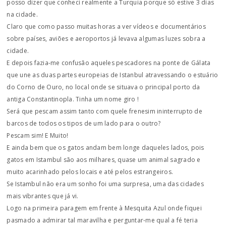
posso dizer que conheci realmente a Turquia porque só estive 3 dias
na cidade.
Claro que como passo muitas horas a ver vídeos e documentários
sobre países, aviões e aeroportos já levava algumas luzes sobra a
cidade.
E depois fazia-me confusão aqueles pescadores na ponte de Gálata
que une as duas partes europeias de Istanbul atravessando o estuário
do Corno de Ouro, no local onde se situava o principal porto da
antiga Constantinopla. Tinha um nome giro !
Será que pescam assim tanto com quele frenesim ininterrupto de
barcos de todos os tipos de um lado para o outro?
Pescam sim! E Muito!
E ainda bem que os gatos andam bem longe daqueles lados, pois
gatos em Istambul são aos milhares, quase um animal sagrado e
muito acarinhado pelos locais e até pelos estrangeiros.
Se Istambul não era um sonho foi uma surpresa, uma das cidades
mais vibrantes que já vi.
Logo na primeira paragem em frente à Mesquita Azul onde fiquei
pasmado a admirar tal maravilha e perguntar-me qual a fé teria