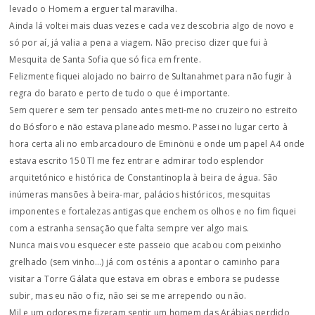
levado o Homem a erguer tal maravilha.
Ainda lá voltei mais duas vezes e cada vez descobria algo de novo e
só por aí, já valia a pena a viagem. Não preciso dizer que fui à
Mesquita de Santa Sofia que só fica em frente.
Felizmente fiquei alojado no bairro de Sultanahmet para não fugir à
regra do barato e perto de tudo o que é importante.
Sem querer e sem ter pensado antes meti-me no cruzeiro no estreito
do Bósforo e não estava planeado mesmo. Passei no lugar certo à
hora certa ali no embarcadouro de Eminönü e onde um papel A4 onde
estava escrito 150 Tl me fez entrar e admirar todo esplendor
arquitetónico e histórica de Constantinopla à beira de água. São
inúmeras mansões à beira-mar, palácios históricos, mesquitas
imponentes e fortalezas antigas que enchem os olhos e no fim fiquei
com a estranha sensação que falta sempre ver algo mais.
Nunca mais vou esquecer este passeio que acabou com peixinho
grelhado (sem vinho…) já com os ténis a apontar o caminho para
visitar a Torre Gálata que estava em obras e embora se pudesse
subir, mas eu não o fiz, não sei se me arrependo ou não.
Mil e um odores me fizeram sentir um homem das Arábias perdido