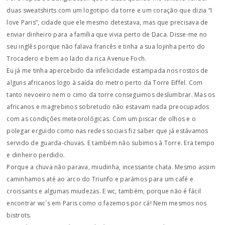
duas sweatshirts com um logotipo da torre e um coração que dizia “I
love Paris”, cidade que ele mesmo detestava, mas que precisava de
enviar dinheiro para a família que vivia perto de Daca. Disse-me no
seu inglês porque não falava francês e tinha a sua lojinha perto do
Trocadero e bem ao lado da rica Avenue Foch.
Eu já me tinha apercebido da infelicidade estampada nos rostos de
alguns africanos logo à saída do metro perto da Torre Eiffel. Com
tanto nevoeiro nem o cimo da torre conseguimos deslumbrar. Mas os
africanos e magrebinos sobretudo não estavam nada preocupados
com as condições meteorológicas. Com um piscar de olhos e o
polegar erguido como nas redes sociais fiz saber que já estávamos
servido de guarda-chuvas. E também não subimos à Torre. Era tempo
e dinheiro perdido.
Porque a chuva não parava, miudinha, incessante chata. Mesmo assim
caminhamos até ao arco do Triunfo e parámos para um café e
croissants e algumas miudezas. E wc, também, porque não é fácil
encontrar wc´s em Paris como o fazemos por cá! Nem mesmos nos
bistrots.