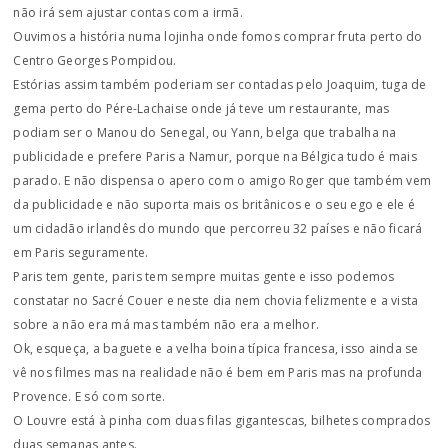
não irá sem ajustar contas com a irmã.
Ouvimos a história numa lojinha onde fomos comprar fruta perto do
Centro Georges Pompidou.
Estórias assim também poderiam ser contadas pelo Joaquim, tuga de
gema perto do Pére-Lachaise onde já teve um restaurante, mas
podiam ser o Manou do Senegal, ou Yann, belga que trabalha na
publicidade e prefere Paris a Namur, porque na Bélgica tudo é mais
parado. E não dispensa o apero com o amigo Roger que também vem
da publicidade e não suporta mais os britânicos e o seu ego e ele é
um cidadão irlandês do mundo que percorreu 32 países e não ficará
em Paris seguramente.
Paris tem gente, paris tem sempre muitas gente e isso podemos
constatar no Sacré Couer e neste dia nem chovia felizmente e a vista
sobre a não era má mas também não era a melhor.
Ok, esqueça, a baguete e a velha boina típica francesa, isso ainda se
vê nos filmes mas na realidade não é bem em Paris mas na profunda
Provence. E só com sorte.
O Louvre está à pinha com duas filas gigantescas, bilhetes comprados
duas semanas antes.