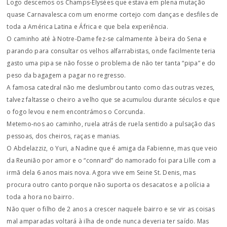
Logo descemos os Champs-Elysées que estava em plena mutação
quase Carnavalesca com um enorme cortejo com danças e desfiles de
toda a América Latina e África e que bela experiência.
O caminho até à Notre-Dame fez-se calmamente à beira do Sena e
parando para consultar os velhos alfarrabistas, onde facilmente teria
gasto uma pipa se não fosse o problema de não ter tanta “pipa” e do
peso da bagagem a pagar no regresso.
A famosa catedral não me deslumbrou tanto como das outras vezes,
talvez faltasse o cheiro a velho que se acumulou durante séculos e que
o fogo levou e nem encontrámos o Corcunda.
Metemo-nos ao caminho, ruela atrás de ruela sentido a pulsação das
pessoas, dos cheiros, raças e manias.
O Abdelazziz, o Yuri, a Nadine que é amiga da Fabienne, mas que veio
da Reunião por amor e o “connard” do namorado foi para Lille com a
irmã dela 6 anos mais nova. Agora vive em Seine St. Denis, mas
procura outro canto porque não suporta os desacatos e a polícia a
toda a hora no bairro.
Não quer o filho de 2 anos a crescer naquele bairro e se vir as coisas
mal amparadas voltará à ilha de onde nunca deveria ter saído. Mas