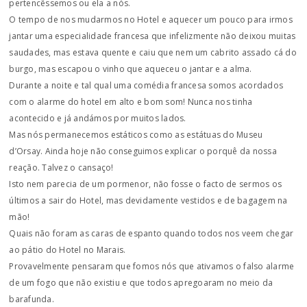
pertencêssemos ou ela a nós.
O tempo de nos mudarmos no Hotel e aquecer um pouco para irmos
jantar uma especialidade francesa que infelizmente não deixou muitas
saudades, mas estava quente e caiu que nem um cabrito assado cá do
burgo, mas escapou o vinho que aqueceu o jantar e a alma.
Durante a noite e tal qual uma comédia francesa somos acordados
com o alarme do hotel em alto e bom som! Nunca nos tinha
acontecido e já andámos por muitos lados.
Mas nós permanecemos estáticos como as estátuas do Museu
d’Orsay. Ainda hoje não conseguimos explicar o porquê da nossa
reação. Talvez o cansaço!
Isto nem parecia de um pormenor, não fosse o facto de sermos os
últimos a sair do Hotel, mas devidamente vestidos e de bagagem na
mão!
Quais não foram as caras de espanto quando todos nos veem chegar
ao pátio do Hotel no Marais.
Provavelmente pensaram que fomos nós que ativamos o falso alarme
de um fogo que não existiu e que todos apregoaram no meio da
barafunda.