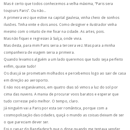
Mas é certo que todos conhecemos a velha máxima, “Paris sera
toujours Paris”. Ou não…
A primeira vez que estive na capital gaulesa, vinha cheio de sonhos
ilusões. Tinha vinte e dois anos. Como designer e ilustrador vinha
mesmo com o intuito de me fixar na cidade. As artes, pois.
Mas não fiquei e regressei à Suíça, onde vivia.
Mas desta, para mim Paris seria a terceira vez. Mas para a minha
companheira de viagem seria a primeira.
Quando levamos alguém a um lado queremos que tudo seja perfeito
enfim, quase tudo!
Os dias já se prometiam molhados e percebemos logo ao sair de casa
em direção ao aeroporto.
E não nos enganávamos, em quatro dias só vimos a luz do sol por
cima das nuvens. A mania de procurar voos baratos e esperar que
tudo corresse pelo melhor. O tempo, claro.
Já ninguém vai a Paris por esta ser romântica, porque com a
cosmopolização das cidades, quiçá o mundo as coisas deixam de ser
o que pareciam dever ser.
Foi o rapaz do Bangladesch que o disse quando me tentava vender