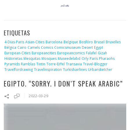
ETIQUETAS
4-Dias-Paris
Asian-Cities
Barcelona
Belgique
Bosfóro
Brusel
Bruxelles
Bélgica
Cairo
Camels
Comics
Comicsmuseum
Desert
Egypt
European-Cities
Europeancities
Europeancomics
Falafel
Gizah
Historietas
Mesquitas
Mosques
Museedelabd
Orly
Paris
Pharaohs
Pyramids
Ramblas
Tintin
Torre-Eiffel
Transavia
Travel-Blogger
Travelfordrawing
Travelinspiration
Turkishairlines
Urbansketcher
EGIPTO. “SORRY. I DON’T SPEAK ARABIC”
2022-03-29