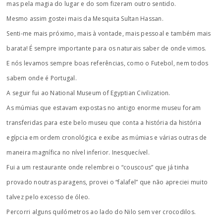
mas pela magia do lugar e do som fizeram outro sentido.
Mesmo assim gostei mais da Mesquita Sultan Hassan.
Senti-me mais próximo, mais à vontade, mais pessoal e também mais
barata! É sempre importante para os naturais saber de onde vimos.
E nós levamos sempre boas referências, como o Futebol, nem todos
sabem onde é Portugal.
A seguir fui ao National Museum of Egyptian Civilization.
As múmias que estavam expostas no antigo enorme museu foram
transferidas para este belo museu que conta a história da história
egípcia em ordem cronológica e exibe as múmias e várias outras de
maneira magnífica no nível inferior. Inesquecível.
Fui a um restaurante onde relembrei o “couscous” que já tinha
provado noutras paragens, provei o “falafel” que não apreciei muito
talvez pelo excesso de óleo.
Percorri alguns quilómetros ao lado do Nilo sem ver crocodilos.