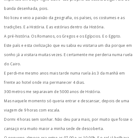
banda desenhada, pois.
No liceu e veio a paixão da geografia, os países, os costumes e as
tradições. E a História. E as estórias dentro da História.
A pré-história. Os Romanos, os Gregos e os Egípcios. E o Egipto.
Este país e esta civilização que eu sabia eu visitaria um dia porque em
sonho já a visitara muitas vezes. E certamente me perderia numa ruela
do Cairo.
E perdi-me mesmo anos mais tarde numa ruela às 3 da manhã em
frente ao hotel onde iria permanecer 4 dias.
300 metros me separavam de 5000 anos de História.
Mas naquele momento só queria entrar e descansar, depois de uma
viagem de 9 horas com escala.
Dormi 4 horas sem sonhar. Não deu para mais, por muito que fosse o
cansaço era muito maior a minha sede de descoberta.
O pequeno-almoço era entre as 07.00 e as 10.00h. E o sol já brilhava