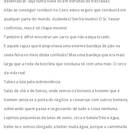
desenrascar. Seja numa ruela ou em estradas de três faixas.
Aliás se conseguir conduzir no Cairo estou seguro que conduzirá em
qualquer parte do mundo. Acidentes? Sim há muitos! O Sr. Yasser
confirmou, mas é só chapa mesmo!
Também é difícil encontrar um carro que não esteja tocado.
E aquele rapaz que transportava uma enorme bandeja de pão na
sexta-feira no meio desta confusão? Mas uma bandeja que era mais
larga que a roda da bicicleta que conduzia só com uma mão. O circo
da vida real.
Talvez a luta pela sobrevivência.
Salas de chá e de fumos, onde vemos os homens e homem que é
homem senta-se à porta do negócio a conversar com outros homens,
admirando quem passa e negociando de tudo e coisa nenhuma.
Lojinhas pequeninas de latas de sumo, coca e batata frita e água,
bebe-se e somos obrigado a beber muita água, porque a caminhada