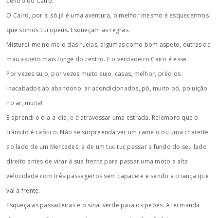
centro do Cairo.
O Cairo, por si só já é uma aventura, o melhor mesmo é esquecermos
que somos Europeus. Esqueçam as regras.
Misturei-me no meio das ruelas, algumas como bom aspeto, outras de
mau aspeto mais longe do centro. E o verdadeiro Cairo é esse.
Por vezes sujo, por vezes muito sujo, casas, melhor, prédios
inacabados ao abandono, ar acondicionados, pó, muito pó, poluição
no ar, muita!
E aprendi o dia-a-dia, e a atravessar uma estrada. Relembro que o
trânsito é caótico. Não se surpreenda ver um camelo ou uma charette
ao lado de um Mercedes, e de um tuc-tuc passar a fundo do seu lado
direito antes de virar à sua frente para passar uma moto a alta
velocidade com três passageiros sem capacete e sendo a criança que
vai à frente.
Esqueça as passadeiras e o sinal verde para os peões. A lei manda